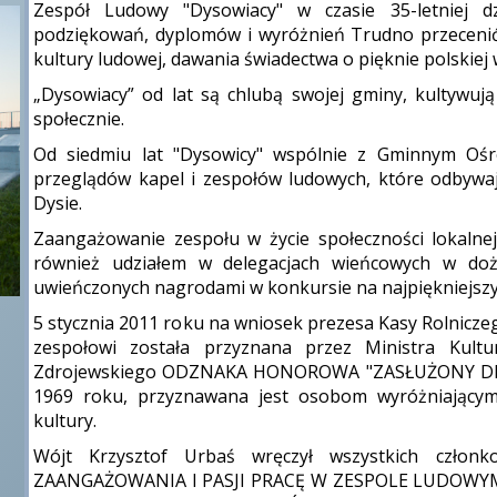
Zespół Ludowy "Dysowiacy" w czasie 35-letniej dzi
podziękowań, dyplomów i wyróżnień Trudno przecenić r
kultury ludowej, dawania świadectwa o pięknie polskiej w
„Dysowiacy” od lat są chlubą swojej gminy, kultywują 
społecznie.
Od siedmiu lat "Dysowicy" wspólnie z Gminnym Oś
przeglądów kapel i zespołów ludowych, które odbywaj
Dysie.
Zaangażowanie zespołu w życie społeczności lokalnej
również udziałem w delegacjach wieńcowych w doż
uwieńczonych nagrodami w konkursie na najpiękniejszy
5 stycznia 2011 roku na wniosek prezesa Kasy Rolnic
zespołowi została przyznana przez Ministra Kul
Zdrojewskiego ODZNAKA HONOROWA "ZASŁUŻONY DLA
1969 roku, przyznawana jest osobom wyróżniającym
kultury.
Wójt Krzysztof Urbaś wręczył wszystkich cz
ZAANGAŻOWANIA I PASJI PRACĘ W ZESPOLE LUDOWY