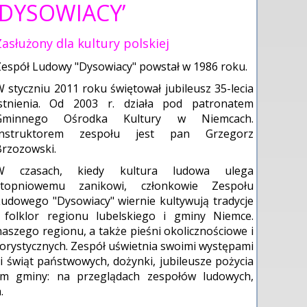
‘DYSOWIACY’
Zasłużony dla kultury polskiej
espół Ludowy "Dysowiacy" powstał w 1986 roku.
 styczniu 2011 roku świętował jubileusz 35-lecia
istnienia. Od 2003 r. działa pod patronatem
Gminnego Ośrodka Kultury w Niemcach.
Instruktorem zespołu jest pan Grzegorz
rzozowski.
W czasach, kiedy kultura ludowa ulega
stopniowemu zanikowi, członkowie Zespołu
udowego "Dysowiacy" wiernie kultywują tradycje
i folklor regionu lubelskiego i gminy Niemce.
szego regionu, a także pieśni okolicznościowe i
lorystycznych. Zespół uświetnia swoimi występami
 świąt państwowych, dożynki, jubileusze pożycia
nem gminy: na przeglądach zespołów ludowych,
.