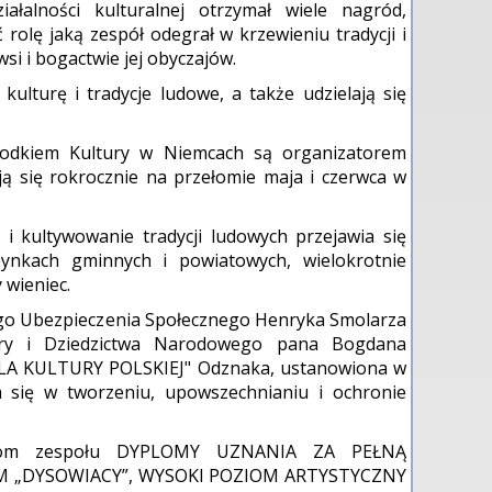
ałalności kulturalnej otrzymał wiele nagród,
olę jaką zespół odegrał w krzewieniu tradycji i
si i bogactwie jej obyczajów.
kulturę i tradycje ludowe, a także udzielają się
rodkiem Kultury w Niemcach są organizatorem
ą się rokrocznie na przełomie maja i czerwca w
 i kultywowanie tradycji ludowych przejawia się
ynkach gminnych i powiatowych, wielokrotnie
 wieniec.
zego Ubezpieczenia Społecznego Henryka Smolarza
tury i Dziedzictwa Narodowego pana Bogdana
 KULTURY POLSKIEJ" Odznaka, ustanowiona w
 się w tworzeniu, upowszechnianiu i ochronie
łonkom zespołu DYPLOMY UZNANIA ZA PEŁNĄ
M „DYSOWIACY”, WYSOKI POZIOM ARTYSTYCZNY