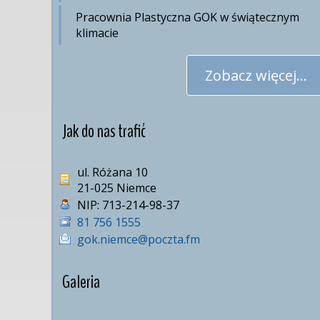
Pracownia Plastyczna GOK w świątecznym
klimacie
Zobacz więcej...
Jak do nas trafić
ul. Różana 10
21-025 Niemce
NIP:
713-214-98-37
81 756 1555
gok.niemce@poczta.fm
Galeria