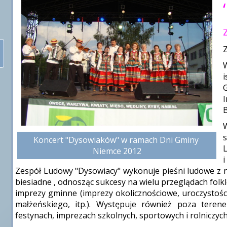
Z
W
B
Koncert "Dysowiaków" w ramach Dni Gminy 
L
Niemce 2012
Zespół Ludowy "Dysowiacy" wykonuje pieśni ludowe z na
biesiadne , odnosząc sukcesy na wielu przeglądach folk
imprezy gminne (imprezy okolicznościowe, uroczystości
małżeńskiego, itp.). Występuje również poza tere
festynach, imprezach szkolnych, sportowych i rolniczych