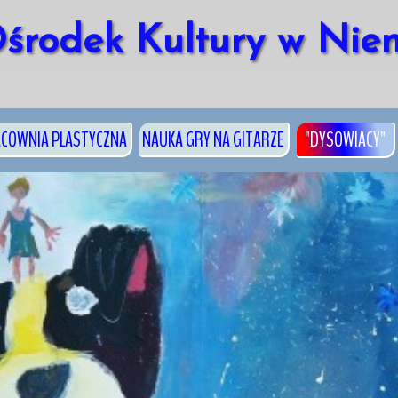
środek Kultury w Nie
COWNIA PLASTYCZNA
NAUKA GRY NA GITARZE
"DYSOWIACY"