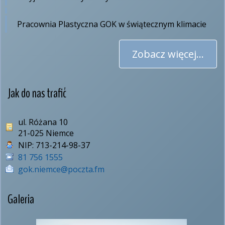
Pracownia Plastyczna GOK w świątecznym klimacie
Zobacz więcej...
Jak do nas trafić
ul. Różana 10
21-025 Niemce
NIP:
713-214-98-37
81 756 1555
gok.niemce@poczta.fm
Galeria