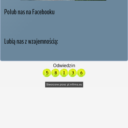
Polub nas na Facebooku
Lubią nas z wzajemnością:
Odwiedzin
Stworzone przez
pl.mfirma.eu