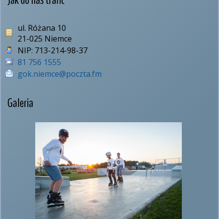
ul. Różana 10
21-025 Niemce
NIP:
713-214-98-37
81 756 1555
gok.niemce@poczta.fm
Galeria